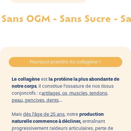
ns OGM - Sans Sucre - Sans 
Pourquoi prendre du collagène ?
Le
collagène
est
la
protéine la plus abondante de
notre corps
. Il constitue l’ossature de nos tissus
conjonctifs : c
artilages, os, muscles, tendons,
peau, gencives, dents
…
Mais
dès l’âge de 25 ans
, notre
production
naturelle commence à décliner,
entraînant
progressivement raideurs articulaires, perte de