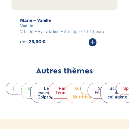
Marin – Vanille
Vanille
Vitalité – Hydratation – Anti-âge / 20-40 jours
29,90
€
dès
Autres thèmes
Actifs
Beauté
Bien-
Les
Paroles et
Routine
Santé
Santé
Science
Sp
être
essentiels
Témoignages
&
Féminine
du
Colpropur
Nutrition
collagène