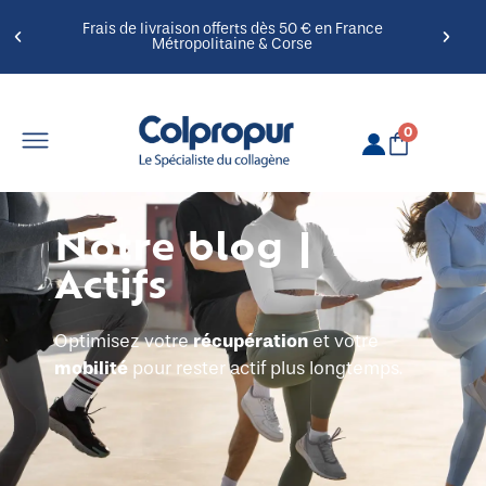
Frais de livraison offerts dès 50 € en France
Métropolitaine & Corse
0
Notre blog |
Actifs
récupération
Optimisez votre
et votre
mobilité
pour rester actif plus longtemps.